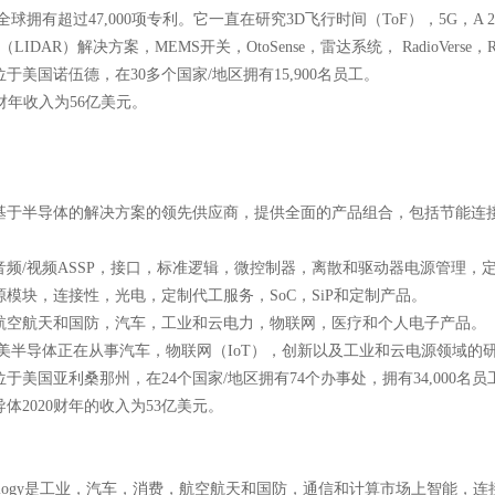
全球拥有超过47,000项专利。它一直在研究3D飞行时间（ToF），5G，A
LIDAR）解决方案，MEMS开关，OtoSense，雷达系统， RadioVerse
于美国诺伍德，在30多个国家/地区拥有15,900名员工。
20财年收入为56亿美元。
基于半导体的解决方案的领先供应商，提供全面的产品组合，包括节能连
音频/视频ASSP，接口，标准逻辑，微控制器，离散和驱动器电源管理
模块，连接性，光电，定制代工服务，SoC，SiP和定制产品。
航空航天和国防，汽车，工业和云电力，物联网，医疗和个人电子产品。
美半导体正在从事汽车，物联网（IoT），创新以及工业和云电源领域的
位于美国亚利桑那州，在24个国家/地区拥有74个办事处，拥有34,000名员
体2020财年的收入为53亿美元。
p Technology是工业，汽车，消费，航空航天和国防，通信和计算市场上