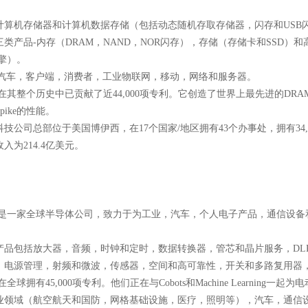
计算机存储器和计算机数据存储（包括动态随机存取存储器，闪存和USB
类产品-内存（DRAM，NAND，NOR闪存），存储（存储卡和SSD）和高级解决
引擎）。
，汽车，客户端，消费者，工业物联网，移动，网络和服务器。
在其整个历史中已贡献了近44,000项专利。它创造了世界上最先进的DRAM处理
pike的性能。
科技公司总部位于美国博伊西，在17个国家/地区拥有43个办事处，拥有34,
收入为214.4亿美元。
） 是一家全球半导体公司，致力于为工业，汽车，个人电子产品，通信设
要产品包括放大器，音频，时钟和定时，数据转换器，管芯和晶片服务，DL
，电源管理，射频和微波，传感器，空间和高可靠性，开关和多路复用器
在全球拥有45,000项专利。他们正在与Cobots和Machine Learni
业领域（航空航天和国防，网格基础设施，医疗，照明等），汽车，通信