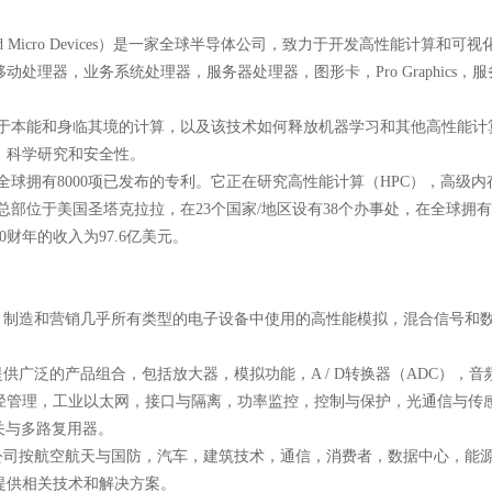
anced Micro Devices）是一家全球半导体公司，致力于开发高性能
动处理器，业务系统处理器，服务器处理器，图形卡，Pro Graphic
注于本能和身临其境的计算，以及该技术如何释放机器学习和其他高性能计
，科学研究和安全性。
全球拥有8000项已发布的专利。它正在研究高性能计算（HPC），高级
D总部位于美国圣塔克拉拉，在23个国家/地区设有38个办事处，在全球拥有1
20财年的收入为97.6亿美元。
计，制造和营销几乎所有类型的电子设备中使用的高性能模拟，混合信号和数
提供广泛的产品组合，包括放大器，模拟功能，A / D转换器（ADC），音
径管理，工业以太网，接口与隔离，功率监控，控制与保护，光通信与传
关与多路复用器。
I公司按航空航天与国防，汽车，建筑技术，通信，消费者，数据中心，能
提供相关技术和解决方案。