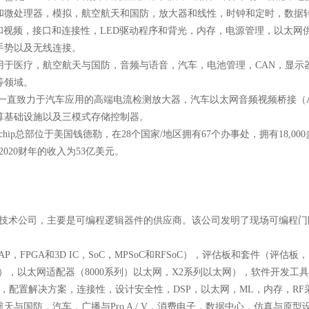
和微处理器，模拟，航空航天和国防，放大器和线性，时钟和定时，数据转换器
和视频，接口和连接性，LED驱动程序和背光，内存，电源管理，以太网
手势以及无线连接。
用于医疗，航空航天与国防，音频与语音，汽车，电池管理，CAN，显示
等领域。
一直致力于汽车应用的高端电流检测放大器，汽车以太网音频视频桥接（
算基础设施以及三模式存储控制器。
rochip总部位于美国钱德勒，在28个国家/地区拥有67个办事处，拥有18,00
hip 2020财年的收入为53亿美元。
nc.是一家技术公司，主要是可编程逻辑器件的供应商。该公司发明了现场可
AP，FPGA和3D IC，SoC，MPSoC和RFSoC），评估板和套件（
Telco），以太网适配器（8000系列）以太网，X2系列以太网），软件开发工具（
IC，配置解决方案，连接性，设计安全性，DSP，以太网，ML，内存，R
航天与国防，汽车，广播与Pro A / V，消费电子，数据中心，仿真与