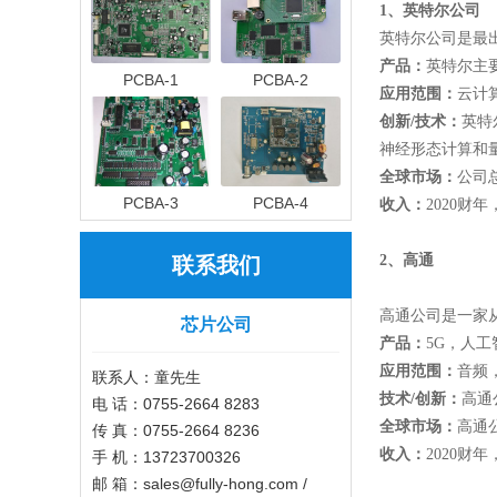
1
、英特尔公司
英特尔公司是最
产品：
英特尔主
PCBA-1
PCBA-2
应用范围：
云计
创新
/
技术：
英特
神经形态计算和
全球市场：
公司
PCBA-3
PCBA-4
收入：
2020财
2
、高通
联系我们
高通公司是一家
芯片公司
产品：
5G，人工
应用范围：
音频
联系人：童先生
技术
/
创新：
高通
电 话：0755-2664 8283
全球市场：
高通
传 真：0755-2664 8236
收入：
2020财
手 机：13723700326
邮 箱：sales@fully-hong.com /