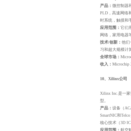
产品：
微控制器
PLD，高速网络
时系统，触摸和
应用范围：
它们
网络，家用电器
技术
/
创新：
他们
习和超大规模计
全球市场：
Mic
收入：
Microc
10
、Xilinx公司
Xilinx I
型。
产品：
设备（AC
SmartNIC和
核心技术（3D 
应用范围：
航空