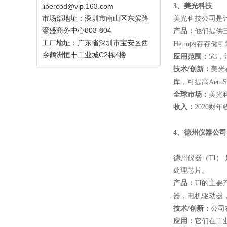
libercod@vip.163.com
3
、美光科技
市场部地址：深圳市南山区东滨路
美光科技公司是
濠盛商务中心803-804
产品：
他们提供三
工厂地址：广东省深圳市宝安区西
Hetro内存存储
乡鹤洲恒丰工业城C2栋4楼
应用范围：
5G
技术
/
创新：
美光
库，可提高AeroS
全球市场：
美光
收入：
2020财年
4
、德州仪器公司
德州仪器（TI
处理芯片。
产品：
TI的主
器，电机驱动器
技术
/
创新：
公司
应用：
它们在工