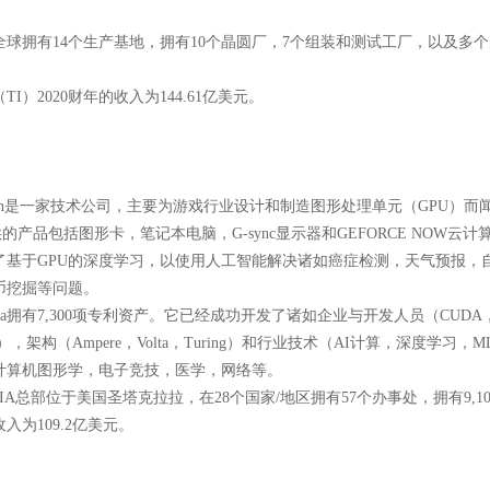
在全球拥有14个生产基地，拥有10个晶圆厂，7个组装和测试工厂，以及多个
TI）2020财年的收入为144.61亿美元。
rporation是一家技术公司，主要为游戏行业设计和制造图形处理单元（GPU）而
a提供的产品包括图形卡，笔记本电脑，G-sync显示器和GEFORCE NOW云
了基于GPU的深度学习，以使用人工智能解决诸如癌症检测，天气预报，
币挖掘等问题。
dia拥有7,300项专利资产。它已经成功开发了诸如企业与开发人员（CUDA，Ind
y Boost），架构（Ampere，Volta，Turing）和行业技术（AI计算
计算机图形学，电子竞技，医学，网络等。
DIA总部位于美国圣塔克拉拉，在28个国家/地区拥有57个办事处，拥有9,1
收入为109.2亿美元。