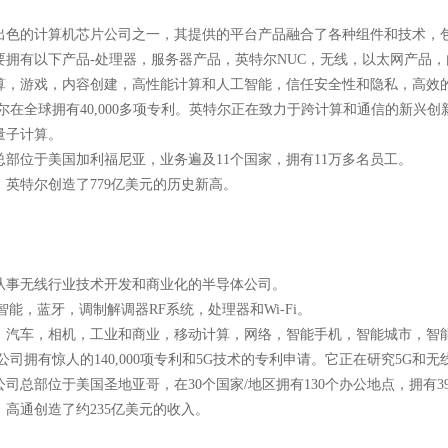
出色的计算机芯片公司之一，其提供的平台产品融合了各种组件和技术，包
要拥有以下产品-处理器，服务器产品，英特尔NUC，无线，以太网产品
算，游戏，内容创建，高性能计算和人工智能，信任安全性和隐私，高效
尔在全球拥有40,000多项专利。英特尔正在致力于跨计算和通信的新兴
量子计算。
总部位于美国加利福尼亚，业务遍及11个国家，拥有11万多名员工。
年，英特尔创造了779亿美元的历史新高。
从事无线行业技术开发和商业化的半导体公司。
智能，蓝牙，调制解调器RF系统，处理器和Wi-Fi。
，汽车，相机，工业和商业，移动计算，网络，智能手机，智能城市，智能家居，
公司拥有惊人的140,000项专利和5G技术的专利申请。它正在研究5G
公司总部位于美国圣地亚哥，在30个国家/地区拥有130个办公地点，拥有39
年，高通创造了约235亿美元的收入。