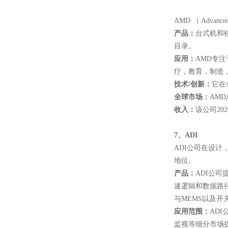
AMD （ Adv
产品：
台式机和移
目录。
应用：
AMD专
疗，教育，制造
技术
/
创新：
它在
全球市场：
AM
收入：
该公司20
7
、ADI
ADI公司在设
地位。
产品：
ADI公司
速逻辑和数据路
与MEMS以及开
应用范围：
AD
监视等细分市场